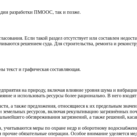
тадии разработки ПМООС, так и позже.
асования. Если такой раздел отсутствует или составлен недост
авливаются решением суда. Для строительства, ремонта и реко
ы текст и графическая составляющая.
едприятия на природу, включая влияние уровня шума и вибрации
яние и использовать ресурсы более рационально. В него входят
асти, а также предложения, относящиеся к их предельным значен
 земельных ресурсов, включая рекультивацию загрязнённых поч
дальнейшего обезвреживания загрязнений, а также решений, кас
в, учитываются меры по охране недр и оборотному водоснабжен
я и прочие обязательные операции. Особое внимание уделяется 