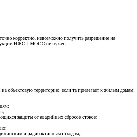
аточно корректно, невозможно получить разрешение на
нструкции ИЖС ПМООС не нужен.
 на объектовую территорию, если та прилегает к жилым домам.
:
иям;
в;
ающихся защиты от аварийных сбросов стоков;
ию;
медицинским и радиоактивным отходам;