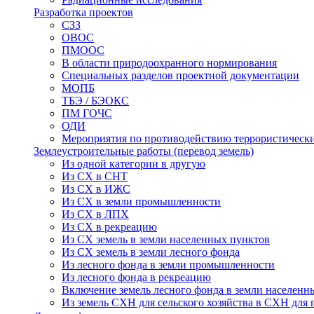
Разработка проектов
СЗЗ
ОВОС
ПМООС
В области природоохранного нормирования
Специальных разделов проектной документации
МОПБ
ТБЭ / БЭОКС
ПМ ГОЧС
ОДИ
Мероприятия по противодействию террористическ
Землеустроительные работы (перевод земель)
Из одной категории в другую
Из СХ в СНТ
Из СХ в ИЖС
Из СХ в земли промышленности
Из СХ в ЛПХ
Из СХ в рекреацию
Из СХ земель в земли населенных пунктов
Из СХ земель в земли лесного фонда
Из лесного фонда в земли промышленности
Из лесного фонда в рекреацию
Включение земель лесного фонда в земли населенн
Из земель СХН для сельского хозяйства в СХН для 