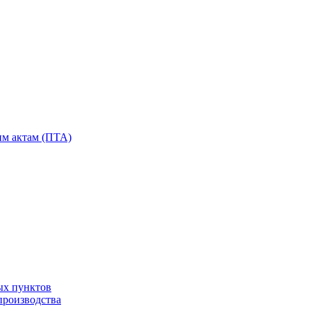
им актам (ПТА)
ых пунктов
производства