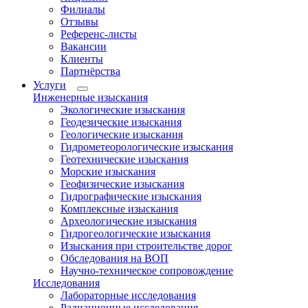
Филиалы
Отзывы
Референс-листы
Вакансии
Клиенты
Партнёрства
Услуги
Инженерные изыскания
Экологические изыскания
Геодезические изыскания
Геологические изыскания
Гидрометеорологические изыскания
Геотехнические изыскания
Морские изыскания
Геофизические изыскания
Гидрографические изыскания
Комплексные изыскания
Археологические изыскания
Гидрогеологические изыскания
Изыскания при строительстве дорог
Обследования на ВОП
Научно-техническое сопровождение
Исследования
Лабораторные исследования
Радиационные исследования