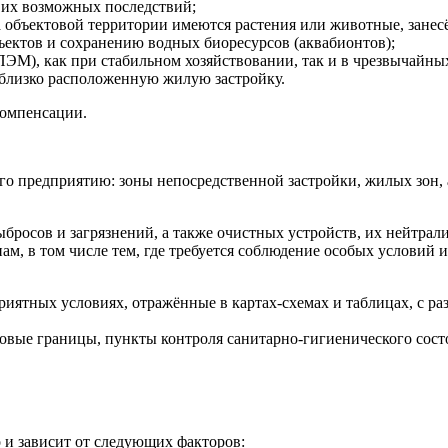
 их возможных последствий;
на объектовой территории имеются растения или животные, зане
ъектов и сохранению водных биоресурсов (аквабионтов);
ЭМ), как при стабильном хозяйствовании, так и в чрезвычайны
 близко расположенную жилую застройку.
компенсации.
 предприятию: зоны непосредственной застройки, жилых зон, а
ыбросов и загрязнений, а также очистных устройств, их нейтра
м, в том числе тем, где требуется соблюдение особых условий и
риятных условиях, отражённые в картах-схемах и таблицах, с ра
товые границы, пункты контроля санитарно-гигиенического состо
и зависит от следующих факторов: