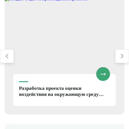
незаменимым для
точного
картографирования.
Прибор сканирует
поверхность воды или
Гидролокатор
дно, помогая находить
5.
бокового обзора
затонувшие объекты и
(ГБО, сонар)
исследовать подводный
ландшафт.
Для анализа полученных данных применяют
специализированное программное обеспечение.
Разработка проекта оценки
воздействия на окружающую среду
(ОВОС)