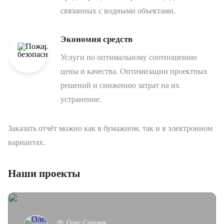
связанных с водными объектами.
Экономия средств
Услуги по оптимальному соотношению
цены и качества. Оптимизации проектных
решений и снижению затрат на их
устранение.
Заказать отчёт можно как в бумажном, так и в электронном
вариантах.
Этапы оказания услуги
Почему мы
Цели и задачи инженерных изысканий
Цены и сроки
Наши проекты
Цена услуг определяется индивидуально и зависит от
Цели, для достижения которых следует заказать
Профессиональные навыки
особенностей участка и требований проекта. Стоимость
инженерно-геологические исследования:
специалистов в области
всегда заранее согласовывается с заказчиком и фиксируется
гидрографических изысканий
Безопасность. Обеспечивают защиту водоёмов и
в договоре.
Олег Сергеев