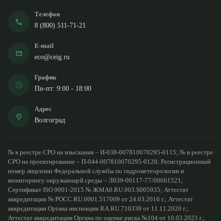
Телефон
8 (800) 511-71-21
E-mail
eco@ceig.ru
График
Пн-пт: 9:00 - 18:00
Адрес
Волгоград
№ в реестре СРО на изыскания – И-038-007810070295-0115; № в реестре
СРО на проектирование – П-044-007810070295-0128; Регистрационный
номер лицензии Федеральной службы по гидрометеорологии и
мониторингу окружающей среды – Л039-00117-77/00661521;
Сертификат ISO 9001-2015 № ЖМА0.RU.003.S005935; Аттестат
аккредитации № РОСС.RU.0001.517009 от 24.03.2016 г.; Аттестат
аккредитации Органа инспекции RA.RU.710339 от 11.11.2020 г.;
Аттестат аккредитации Органа по оценке риска №104 от 10.03.2023 г.;