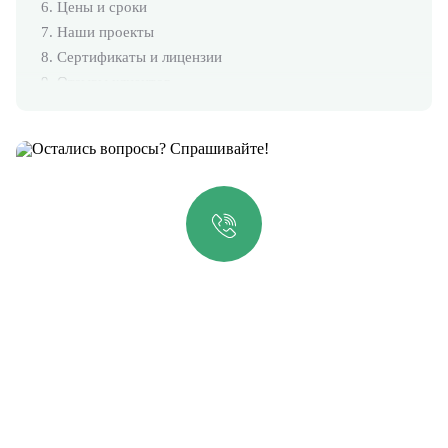
6. Цены и сроки
7. Наши проекты
8. Сертификаты и лицензии
9. Отзывы клиентов
10. Наша экологическая лаборатория
11. Оборудование и специалисты
12. Вопросы и ответы
13. Остались вопросы?
14. Другие востребованные услуги
Остались вопросы?
Спрашивайте!
Горячая линия
+7 (812) 347-76-51