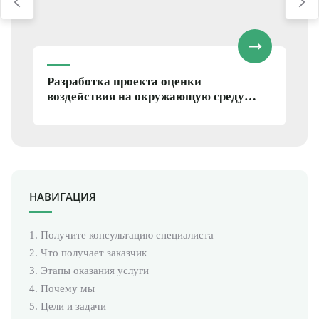
оползни. Это необходимо для обеспечения
безопасности.
Также проводим съёмку участков переходов
через водоёмы, водотоки, железные дороги,
Разработка проекта оценки
автомагистрали.
воздействия на окружающую среду
(ОВОС)
НАВИГАЦИЯ
1. Получите консультацию специалиста
2. Что получает заказчик
3. Этапы оказания услуги
4. Почему мы
5. Цели и задачи