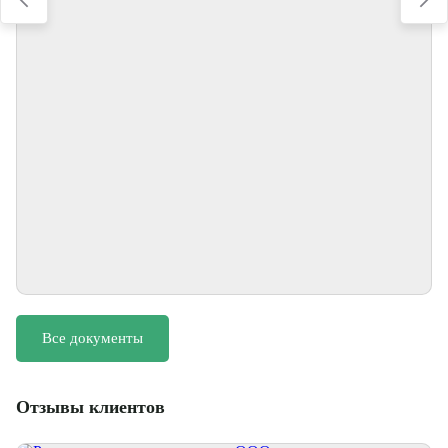
Осуществляем камеральную обработку
Собранные данные обрабатываем и анализируем.
Формируем раздел о гидрологических условиях площадки,
который включаем в итоговый отчёт.
Все документы
Отзывы клиентов