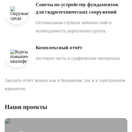
Советы по устройству фундаментов
для гидротехнических сооружений
Оптимальная глубина забивки свай и
необходимость укрепления грунта.
Комплексный отчёт
екстовую часть и графические материалы.
Заказать отчёт можно как в бумажном, так и в электронном
вариантах.
Этапы оказания услуги
Почему мы
Цели и задачи
Цены и сроки
Наши проекты
Основные цели:
Стоимость рассчитывается индивидуально. Финальная цена
Комплексное решение проектов
формируется после изучения технического задания и
Безопасность конструкций. Инженерные изыскания на
Единый исполнитель, несущий полную
согласования с клиентом.
дне и в водной среде помогают создавать устойчивые