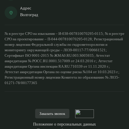
Адрес
Волгоград
№ в реестре СРО на изыскания – И-038-007810070295-0115; № в реестре
СРО на проектирование – П-044-007810070295-0128; Регистрационный
номер лицензии Федеральной службы по гидрометеорологии и
мониторингу окружающей среды – Л039-00117-77/00661521;
Сертификат ISO 9001-2015 № ЖМА0.RU.003.S005935; Аттестат
аккредитации № РОСС.RU.0001.517009 от 24.03.2016 г.; Аттестат
аккредитации Органа инспекции RA.RU.710339 от 11.11.2020 г.;
Аттестат аккредитации Органа по оценке риска №104 от 10.03.2023 г.;
Регистрационный номер лицензии Комитета по образованию № Л035-
01271-78/00177365
Заказать звонок
Положение о персональных данных