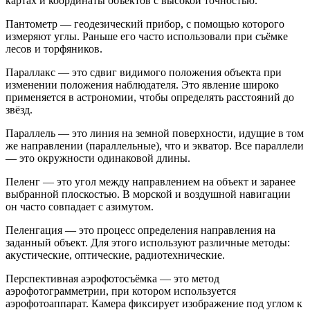
картах и координаты объектов с высокой точностью.
Пантометр — геодезический прибор, с помощью которого
измеряют углы. Раньше его часто использовали при съёмке
лесов и торфяников.
Параллакс — это сдвиг видимого положения объекта при
изменении положения наблюдателя. Это явление широко
применяется в астрономии, чтобы определять расстояний до
звёзд.
Параллель — это линия на земной поверхности, идущие в том
же направлении (параллельные), что и экватор. Все параллели
— это окружности одинаковой длины.
Пеленг — это угол между направлением на объект и заранее
выбранной плоскостью. В морской и воздушной навигации
он часто совпадает с азимутом.
Пеленгация — это процесс определения направления на
заданный объект. Для этого используют различные методы:
акустические, оптические, радиотехнические.
Перспективная аэрофотосъёмка — это метод
аэрофотограмметрии, при котором используется
аэрофотоаппарат. Камера фиксирует изображение под углом к