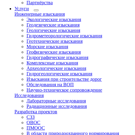
Партнёрства
Услуги
Инженерные изыскания
Экологические изыскания
Геодезические изыскания
Геологические изыскания
Гидрометеорологические изыскания
Геотехнические изыскания
Морские изыскания
Геофизические изыскания
Гидрографические изыскания
Комплексные изыскания
Археологические изыскания
Гидрогеологические изыскания
Изыскания при строительстве дорог
Обследования на ВОП
Научно-техническое сопровождение
Исследования
Лабораторные исследования
Радиационные исследования
Разработка проектов
СЗЗ
ОВОС
ПМООС
В области природоохранного нормирования