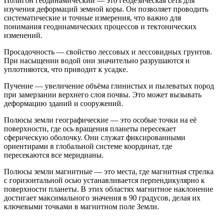
Полигон геодинамический — это геодезическая сеть для
изучения деформаций земной коры. Он позволяет проводить
систематические и точные измерения, что важно для
понимания геодинамических процессов и тектонических
изменений.
Просадочность — свойство лессовых и лессовидных грунтов.
При насыщении водой они значительно разрушаются и
уплотняются, что приводит к усадке.
Пучение — увеличение объёма глинистых и пылеватых пород
при замерзании верхнего слоя почвы. Это может вызывать
деформацию зданий и сооружений.
Полюсы земли географические — это особые точки на её
поверхности, где ось вращения планеты пересекает
сферическую оболочку. Они служат фиксированными
ориентирами в глобальной системе координат, где
пересекаются все меридианы.
Полюсы земли магнитные — это места, где магнитная стрелка
с горизонтальной осью устанавливается перпендикулярно к
поверхности планеты. В этих областях магнитное наклонение
достигает максимального значения в 90 градусов, делая их
ключевыми точками в магнитном поле Земли.