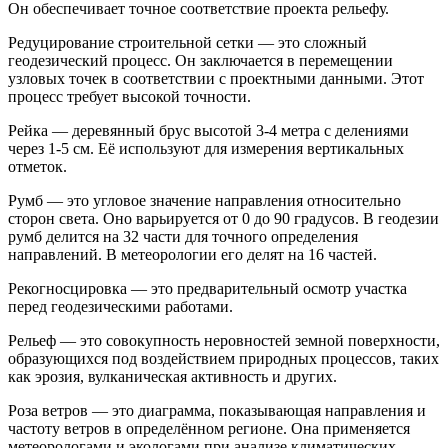
Он обеспечивает точное соответствие проекта рельефу.
Редуцирование строительной сетки — это сложный
геодезический процесс. Он заключается в перемещении
узловых точек в соответствии с проектными данными. Этот
процесс требует высокой точности.
Рейка — деревянный брус высотой 3-4 метра с делениями
через 1-5 см. Её используют для измерения вертикальных
отметок.
Румб — это угловое значение направления относительно
сторон света. Оно варьируется от 0 до 90 градусов. В геодезии
румб делится на 32 части для точного определения
направлений. В метеорологии его делят на 16 частей.
Рекогносцировка — это предварительный осмотр участка
перед геодезическими работами.
Рельеф — это совокупность неровностей земной поверхности,
образующихся под воздействием природных процессов, таких
как эрозия, вулканическая активность и других.
Роза ветров — это диаграмма, показывающая направления и
частоту ветров в определённом регионе. Она применяется
метеорологами и экологами при анализе климатических