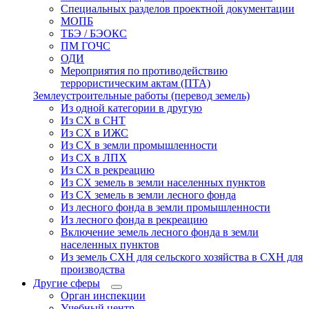
Специальных разделов проектной документации
МОПБ
ТБЭ / БЭОКС
ПМ ГОЧС
ОДИ
Мероприятия по противодействию
террористическим актам (ПТА)
Землеустроительные работы (перевод земель)
Из одной категории в другую
Из СХ в СНТ
Из СХ в ИЖС
Из СХ в земли промышленности
Из СХ в ЛПХ
Из СХ в рекреацию
Из СХ земель в земли населенных пунктов
Из СХ земель в земли лесного фонда
Из лесного фонда в земли промышленности
Из лесного фонда в рекреацию
Включение земель лесного фонда в земли
населенных пунктов
Из земель СХН для сельского хозяйства в СХН для
производства
Другие сферы
Орган инспекции
Учебный центр