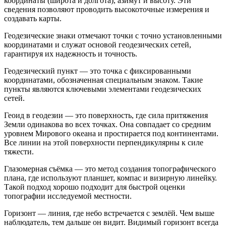
координаты (широта и долгота), азимут и высоту. Эти
сведения позволяют проводить высокоточные измерения и
создавать карты.
Геодезические знаки отмечают точки с точно установленными
координатами и служат основой геодезических сетей,
гарантируя их надежность и точность.
Геодезический пункт — это точка с фиксированными
координатами, обозначенная специальным знаком. Такие
пункты являются ключевыми элементами геодезических
сетей.
Геоид в геодезии — это поверхность, где сила притяжения
Земли одинакова во всех точках. Она совпадает со средним
уровнем Мирового океана и простирается под континентами.
Все линии на этой поверхности перпендикулярны к силе
тяжести.
Глазомерная съёмка — это метод создания топографического
плана, где используют планшет, компас и визирную линейку.
Такой подход хорошо подходит для быстрой оценки
топографии исследуемой местности.
Горизонт — линия, где небо встречается с землёй. Чем выше
наблюдатель, тем дальше он видит. Видимый горизонт всегда