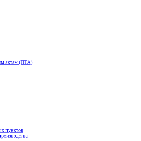
им актам (ПТА)
ых пунктов
производства