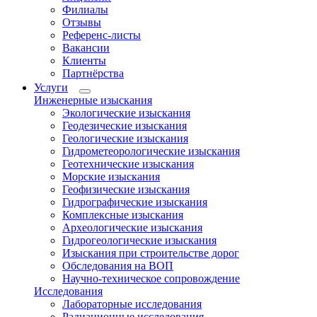
Филиалы
Отзывы
Референс-листы
Вакансии
Клиенты
Партнёрства
Услуги
Инженерные изыскания
Экологические изыскания
Геодезические изыскания
Геологические изыскания
Гидрометеорологические изыскания
Геотехнические изыскания
Морские изыскания
Геофизические изыскания
Гидрографические изыскания
Комплексные изыскания
Археологические изыскания
Гидрогеологические изыскания
Изыскания при строительстве дорог
Обследования на ВОП
Научно-техническое сопровождение
Исследования
Лабораторные исследования
Радиационные исследования