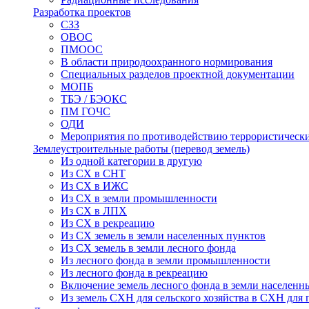
Разработка проектов
СЗЗ
ОВОС
ПМООС
В области природоохранного нормирования
Специальных разделов проектной документации
МОПБ
ТБЭ / БЭОКС
ПМ ГОЧС
ОДИ
Мероприятия по противодействию террористическ
Землеустроительные работы (перевод земель)
Из одной категории в другую
Из СХ в СНТ
Из СХ в ИЖС
Из СХ в земли промышленности
Из СХ в ЛПХ
Из СХ в рекреацию
Из СХ земель в земли населенных пунктов
Из СХ земель в земли лесного фонда
Из лесного фонда в земли промышленности
Из лесного фонда в рекреацию
Включение земель лесного фонда в земли населенн
Из земель СХН для сельского хозяйства в СХН для 