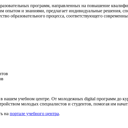
азовательных программ, направленных на повышение квалифик
ым опытом и знаниями, предлагает индивидуальные решения, сп
ство образовательного процесса, соответствующего современны
ов
 в нашем учебном центре. От молодежных digital программ до 
тройством молодых специалистов и студентов, помогая им начат
ть на
портале учебного центра
.