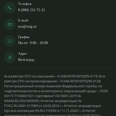
План территории
Телефон
14.
противопожарного
(ситуационный)
оборудования:
8 (800) 511-71-21
резервуаров,
пожарных гидрантов.
E-mail
eco@ceig.ru
Разработка
эффективных и
График
безопасных путей
эвакуации.
Пн-пт: 9:00 - 18:00
15.
Пути эвакуации
Обеспечение
быстрого вывода
Адрес
людей, выноса
Волгоград
ценностей.
Создание проекта,
Схемы основных
№ в реестре СРО на изыскания – И-038-007810070295-0115; № в
техобслуживание,
систем пожарной
реестре СРО на проектирование – П-044-007810070295-0128;
16.
эксплуатация АСПТ,
безопасности
Регистрационный номер лицензии Федеральной службы по
АПС, внутренней
(структурные)
гидрометеорологии и мониторингу окружающей среды – Л039-
подачи воды.
00117-77/00661521; Сертификат ISO 9001-2015 №
ЖМА0.RU.003.S005935; Аттестат аккредитации №
РОСС.RU.0001.517009 от 24.03.2016 г.; Аттестат аккредитации
Органа инспекции RA.RU.710339 от 11.11.2020 г.; Аттестат
аккредитации Органа по оценке риска №104 от 10.03.2023 г.;