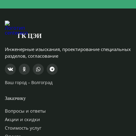
10.
АПС
устройства защиты от
дыма и внутренней
водоподачи должны
быть установлены и
правильно
размещены.
ГК ЦЭИ
Принципы
Инженерные изыскания, проектирование специальных
правильного
разделов, согласование
размещения и
управления
Интеграция с
системами пожарной
общими
безопасности.
11.
инженерными
Организационные и
Ваш город –
Волгоград
коммуникациями
технические
мероприятия по
обеспечению
Заказчику
пожарной
безопасности
Вопросы и ответы
Разработка
Акции и скидки
эффективных
Стоимость услуг
программ и
планирование.