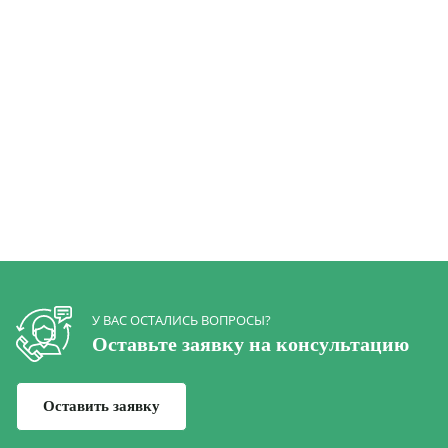
возможностями.
Остались вопросы?
Создание доступа
Спрашивайте!
пожарных машин.
Использование
специализированного
Меры для
оборудования и
8.
Горячая линия
пожарной охраны
противопожарной
+7 (812) 347-76-51
техники. Системы
сигнализации для
оперативного
реагирования.
Определение степени
Классификация
пожарной опасности.
объектов по
9.
Разработка
степени пожарной
индивидуальных
опасности
мероприятий.
У ВАС ОСТАЛИСЬ ВОПРОСЫ?
Оставьте заявку на консультацию
Оснащение объектов
комплексными
эффективными и
Оставить заявку
надёжными
системами. АСПТ, АПС,
Объекты с АСПТ и
системы оповещения,