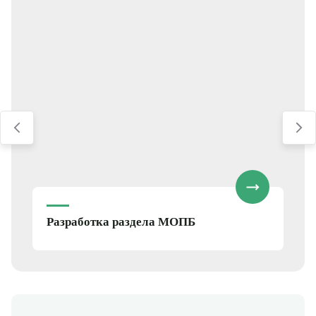
эксплуатация
пожарных
Наружное
гидрантов,
4.
противопожарное
водоснабжение
резервуаров и
водоемов.
Интеграция в общую
систему
водоснабжения
объекта
капитального
строительства.
Разработка раздела МОПБ
Организация
передвижения
пожарной машины.
Требования к
Движение
5.
дорожным
пожарной техники
покрытиям и ширине.
Возможность доступа