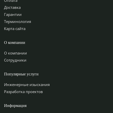
Оплата
Организация
Доставка
Противопожарные
обучающих
12.
меры
мероприятий,
Гарантии
способствующих
Терминология
эффективному
Карта сайта
обеспечению
пожарной
безопасности.
О компании
Оценка угроз для
здоровья, анализ и
О компании
расчёты пожарных
Сотрудники
рисков.
Внедрение
Подтверждение факта
современных
13.
соответствия объекта
технологий и
Популярные услуги
капитального
оборудования
строительства
Инженерные изыскания
основным нормам
пожарной
Разработка проектов
безопасности
Определение
Информация
оптимальной
локации