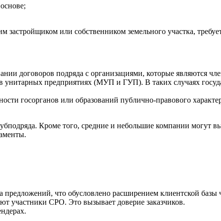
 основе;
м застройщиком или собственником земельного участка, требует
вании договоров подряда с организациями, которые являются чл
 в унитарных предприятиях (МУП и ГУП). В таких случаях госуда
нности госорганов или образований публично-правового характе
убподряда. Кроме того, средние и небольшие компании могут вы
ламенты.
а предложений, что обусловлено расширением клиентской базы 
ют участники СРО. Это вызывает доверие заказчиков.
ендерах.