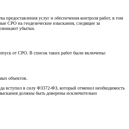
а предоставления услуг и обеспечения контроля работ, в том
ные СРО на геодезические изыскания, следящие за
возникают убытки.
допуск от СРО. В список таких работ были включены:
мых объектов.
года вступил в силу ФЗ372-ФЗ, который отменил необходимость
 изыскания должны быть доверены исключительно