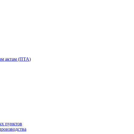
им актам (ПТА)
ых пунктов
производства