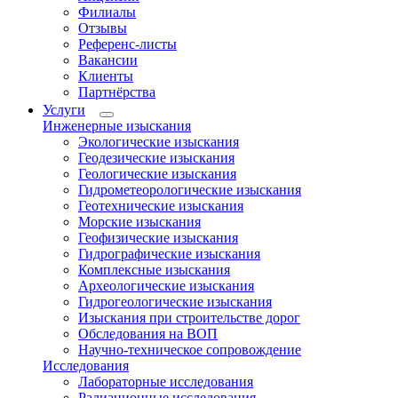
Филиалы
Отзывы
Референс-листы
Вакансии
Клиенты
Партнёрства
Услуги
Инженерные изыскания
Экологические изыскания
Геодезические изыскания
Геологические изыскания
Гидрометеорологические изыскания
Геотехнические изыскания
Морские изыскания
Геофизические изыскания
Гидрографические изыскания
Комплексные изыскания
Археологические изыскания
Гидрогеологические изыскания
Изыскания при строительстве дорог
Обследования на ВОП
Научно-техническое сопровождение
Исследования
Лабораторные исследования
Радиационные исследования