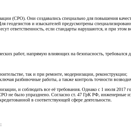
ации (СРО). Они создавались специально для повышения качеств
Для геодезистов и изыскателей предусмотрены специализирован
несут ответственность, если стандарты нарушаются, и при этом 
ческих работ, напрямую влияющих на безопасность, требовался 
оительстве, так и при ремонте, модернизации, реконструкции;
ключая разбивочные работы, а также контроль точности возводи
изации, и соблюдать все её требования. Однако с 1 июля 2017 
 СРО не было упразднено. Согласно ст. 47 ГрК РФ, инженерные
кредитованной в соответствующей сфере деятельности.
: