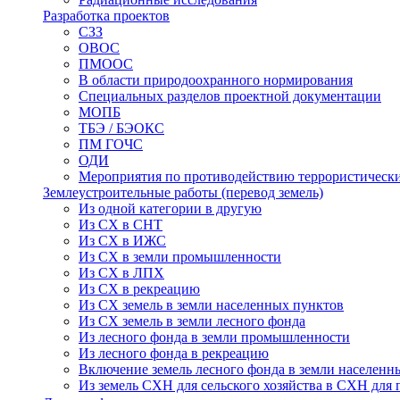
Разработка проектов
СЗЗ
ОВОС
ПМООС
В области природоохранного нормирования
Специальных разделов проектной документации
МОПБ
ТБЭ / БЭОКС
ПМ ГОЧС
ОДИ
Мероприятия по противодействию террористическ
Землеустроительные работы (перевод земель)
Из одной категории в другую
Из СХ в СНТ
Из СХ в ИЖС
Из СХ в земли промышленности
Из СХ в ЛПХ
Из СХ в рекреацию
Из СХ земель в земли населенных пунктов
Из СХ земель в земли лесного фонда
Из лесного фонда в земли промышленности
Из лесного фонда в рекреацию
Включение земель лесного фонда в земли населенн
Из земель СХН для сельского хозяйства в СХН для 