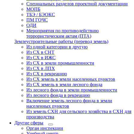
Специальных разделов проектной документации
МОПБ
ТБЭ / БЭОКС
ПМ ГОЧС
ОДИ
Мероприятия по противодействию
террористическим актам (ПТА)
Землеустроительные работы (перевод земель)
Из одной категории в другую
Из СХ в СНТ
Из СХ в ИЖС
Из СХ в земли промышленности
Из СХ в ЛПХ
Из СХ в рекреацию
Из СХ земель в земли населенных пунктов
Из СХ земель в земли лесного фонда
Из лесного фонда в земли промышленности
Из лесного фонда в рекреацию
Включение земель лесного фонда в земли
населенных пунктов
Из земель СХН для сельского хозяйства в СХН для
производства
Другие сферы
Орган инспекции
Учебный центр