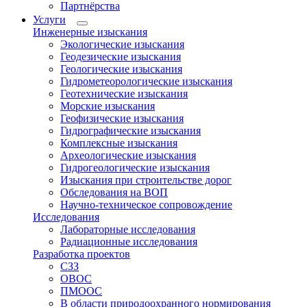
Партнёрства
Услуги
Инженерные изыскания
Экологические изыскания
Геодезические изыскания
Геологические изыскания
Гидрометеорологические изыскания
Геотехнические изыскания
Морские изыскания
Геофизические изыскания
Гидрографические изыскания
Комплексные изыскания
Археологические изыскания
Гидрогеологические изыскания
Изыскания при строительстве дорог
Обследования на ВОП
Научно-техническое сопровождение
Исследования
Лабораторные исследования
Радиационные исследования
Разработка проектов
СЗЗ
ОВОС
ПМООС
В области природоохранного нормирования