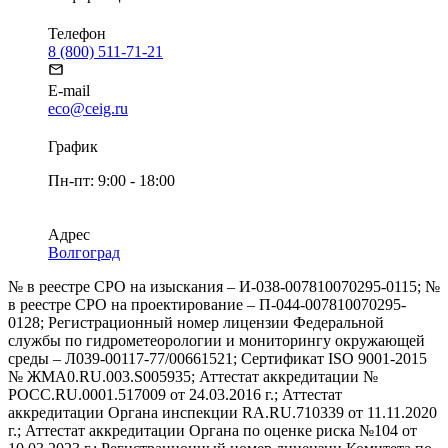
Телефон
8 (800) 511-71-21
E-mail
eco@ceig.ru
График
Пн-пт: 9:00 - 18:00
Адрес
Волгоград
№ в реестре СРО на изыскания – И-038-007810070295-0115; №
в реестре СРО на проектирование – П-044-007810070295-
0128; Регистрационный номер лицензии Федеральной
службы по гидрометеорологии и мониторингу окружающей
среды – Л039-00117-77/00661521; Сертификат ISO 9001-2015
№ ЖМА0.RU.003.S005935; Аттестат аккредитации №
РОСС.RU.0001.517009 от 24.03.2016 г.; Аттестат
аккредитации Органа инспекции RA.RU.710339 от 11.11.2020
г.; Аттестат аккредитации Органа по оценке риска №104 от