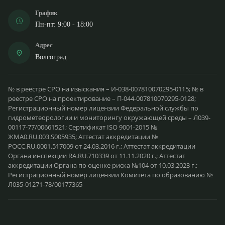
График
Пн-пт: 9:00 - 18:00
Адрес
Волгоград
№ в реестре СРО на изыскания – И-038-007810070295-0115; № в
реестре СРО на проектирование – П-044-007810070295-0128;
Регистрационный номер лицензии Федеральной службы по
гидрометеорологии и мониторингу окружающей среды – Л039-
00117-77/00661521; Сертификат ISO 9001-2015 №
ЖМА0.RU.003.S005935; Аттестат аккредитации №
РОСС.RU.0001.517009 от 24.03.2016 г.; Аттестат аккредитации
Органа инспекции RA.RU.710339 от 11.11.2020 г.; Аттестат
аккредитации Органа по оценке риска №104 от 10.03.2023 г.;
Регистрационный номер лицензии Комитета по образованию №
Л035-01271-78/00177365