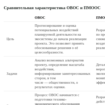
Сравнительная характеристика ОВОС и ПМООС
ОВОС
ПМО
Прогнозирование и оценка
потенциальных воздействий
Разра
планируемой деятельности на
по п
Цель
экосистемы до начала реализации
сниж
проекта. Это позволяет принять
возде
обоснованные решения о её
реали
целесообразности.
Анализ возможных альтернатив
проекту, определение масштаба
Детал
воздействия,
мероп
Задачи
информирование заинтересованных
эколо
сторон, в том
мони
числе — общественности, о
эффек
результатах оценки.
Процесс ОВОС начинается с
Разра
подготовки технико-
дейст
экономического обоснования