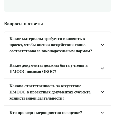
Вопросы и ответы
Какие материалы требуется включить в
проект, чтобы оценка воздействия точно
соответствовала законодательным нормам?
Полностью соответствующие требования указаны в
Какие документы должны быть учтены в
приказе Минприроды РФ № 999.
ПМООС помимо ОВОС?
Обязательна разработка мероприятий,
Какова ответственность за отсутствие
обеспечивающих рациональное использование всех
ПМООС в проектных документах субъекта
видов ресурсов — земельных, водных, и других. А
хозяйственной деятельности?
также касающиеся отходов: их сбор,
Согласно КоАП РФ №195-ФЗ, ст. 8.4, штраф составит
транспортировка, утилизация, в том числе на
Кто проводит мероприятия по оценке?