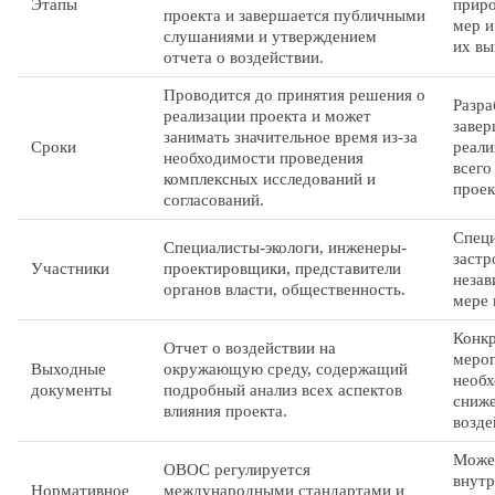
Этапы
приро
проекта и завершается публичными
мер и
слушаниями и утверждением
их вы
отчета о воздействии.
Проводится до принятия решения о
Разра
реализации проекта и может
завер
занимать значительное время из-за
Сроки
реали
необходимости проведения
всего
комплексных исследований и
проек
согласований.
Специ
Специалисты-экологи, инженеры-
застр
Участники
проектировщики, представители
незав
органов власти, общественность.
мере 
Конкр
Отчет о воздействии на
мероп
Выходные
окружающую среду, содержащий
необх
документы
подробный анализ всех аспектов
сниже
влияния проекта.
возде
Може
ОВОС регулируется
внут
Нормативное
международными стандартами и